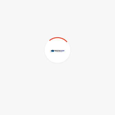
IDR 200,000.00
Keyword Research SEO (Riset Kata
Kunci SEO)
Dalam pelajaran ini akan dibahas apa itu penelitian
kata kunci, memahami bisnis, mengerti apa itu
se...
Detail Kelas
IDR 150,000.00
Basic Content Marketing (SEO
Copywriting)
Memahami dasar content marketing dalam bisnis